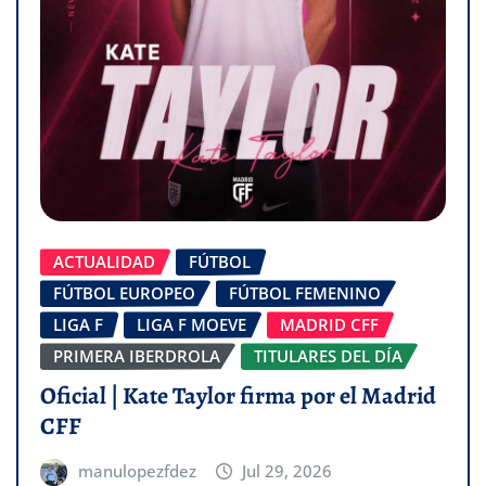
ACTUALIDAD
FÚTBOL
FÚTBOL EUROPEO
FÚTBOL FEMENINO
LIGA F
LIGA F MOEVE
MADRID CFF
PRIMERA IBERDROLA
TITULARES DEL DÍA
Oficial | Kate Taylor firma por el Madrid
CFF
manulopezfdez
Jul 29, 2026