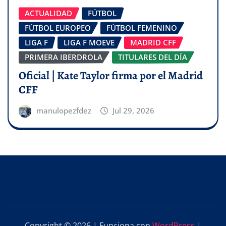
ACTUALIDAD
FÚTBOL
FÚTBOL EUROPEO
FÚTBOL FEMENINO
LIGA F
LIGA F MOEVE
MADRID CFF
PRIMERA IBERDROLA
TITULARES DEL DÍA
Oficial | Kate Taylor firma por el Madrid
CFF
manulopezfdez
Jul 29, 2026
Copyright © 2026 | Funciona con
WordPress
|