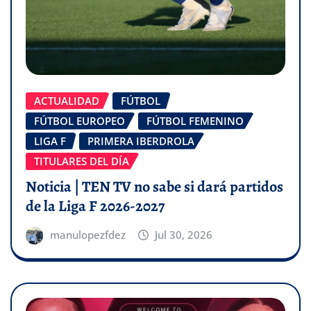
ACTUALIDAD
FÚTBOL
FÚTBOL EUROPEO
FÚTBOL FEMENINO
LIGA F
PRIMERA IBERDROLA
TITULARES DEL DÍA
Noticia | TEN TV no sabe si dará partidos
de la Liga F 2026-2027
manulopezfdez
Jul 30, 2026