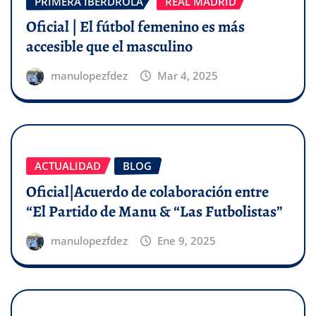
PRIMERA IBERDROLA
REAL MADRID
Oficial | El fútbol femenino es más
accesible que el masculino
manulopezfdez
Mar 4, 2025
ACTUALIDAD
BLOG
Oficial|Acuerdo de colaboración entre
“El Partido de Manu & “Las Futbolistas”
manulopezfdez
Ene 9, 2025