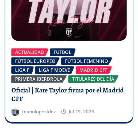
ACTUALIDAD
FÚTBOL
FÚTBOL EUROPEO
FÚTBOL FEMENINO
LIGA F
LIGA F MOEVE
MADRID CFF
PRIMERA IBERDROLA
TITULARES DEL DÍA
Oficial | Kate Taylor firma por el Madrid
CFF
manulopezfdez
Jul 29, 2026