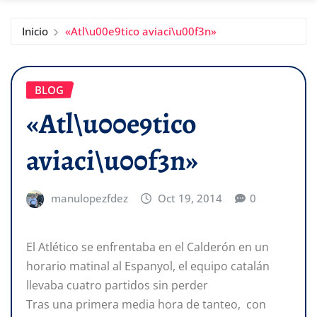
Inicio
«Atl\u00e9tico aviaci\u00f3n»
BLOG
«Atl\u00e9tico
aviaci\u00f3n»
manulopezfdez
Oct 19, 2014
0
El Atlético se enfrentaba en el Calderón en un
horario matinal al Espanyol, el equipo catalán
llevaba cuatro partidos sin perder
Tras una primera media hora de tanteo, con