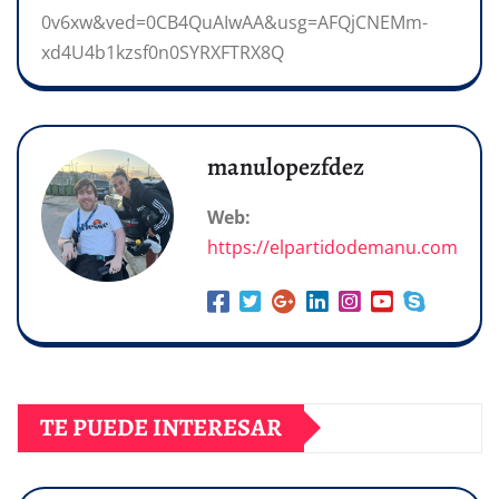
0v6xw&ved=0CB4QuAIwAA&usg=AFQjCNEMm-
xd4U4b1kzsf0n0SYRXFTRX8Q
manulopezfdez
Web:
https://elpartidodemanu.com
TE PUEDE INTERESAR