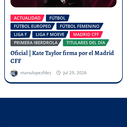
ACTUALIDAD
FÚTBOL
FÚTBOL EUROPEO
FÚTBOL FEMENINO
LIGA F
LIGA F MOEVE
MADRID CFF
PRIMERA IBERDROLA
TITULARES DEL DÍA
Oficial | Kate Taylor firma por el Madrid
CFF
manulopezfdez
Jul 29, 2026