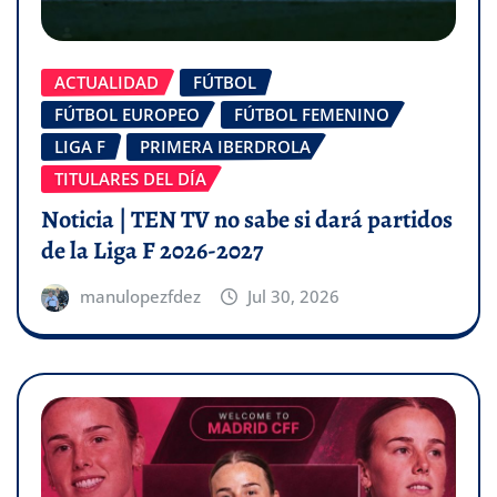
ACTUALIDAD
FÚTBOL
FÚTBOL EUROPEO
FÚTBOL FEMENINO
LIGA F
PRIMERA IBERDROLA
TITULARES DEL DÍA
Noticia | TEN TV no sabe si dará partidos
de la Liga F 2026-2027
manulopezfdez
Jul 30, 2026