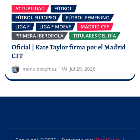
ACTUALIDAD
FÚTBOL
FÚTBOL EUROPEO
FÚTBOL FEMENINO
LIGA F
LIGA F MOEVE
MADRID CFF
PRIMERA IBERDROLA
TITULARES DEL DÍA
Oficial | Kate Taylor firma por el Madrid
CFF
manulopezfdez
Jul 29, 2026