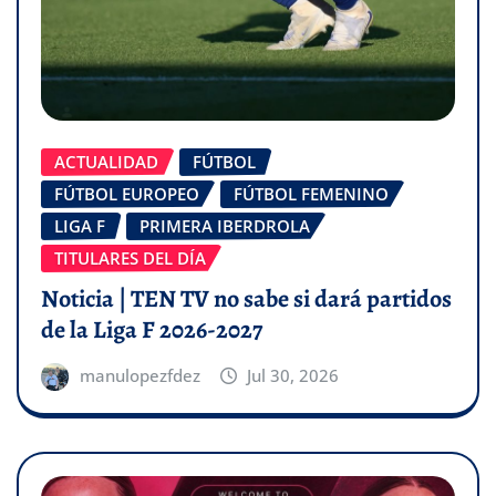
ACTUALIDAD
FÚTBOL
FÚTBOL EUROPEO
FÚTBOL FEMENINO
LIGA F
PRIMERA IBERDROLA
TITULARES DEL DÍA
Noticia | TEN TV no sabe si dará partidos
de la Liga F 2026-2027
manulopezfdez
Jul 30, 2026