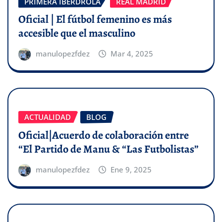
PRIMERA IBERDROLA
REAL MADRID
Oficial | El fútbol femenino es más
accesible que el masculino
manulopezfdez
Mar 4, 2025
ACTUALIDAD
BLOG
Oficial|Acuerdo de colaboración entre
“El Partido de Manu & “Las Futbolistas”
manulopezfdez
Ene 9, 2025