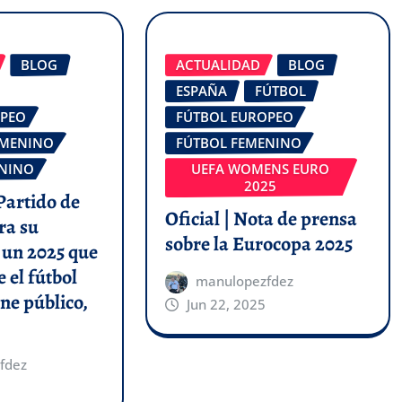
BLOG
ACTUALIDAD
BLOG
ESPAÑA
FÚTBOL
OPEO
FÚTBOL EUROPEO
EMENINO
FÚTBOL FEMENINO
ENINO
UEFA WOMENS EURO
2025
 Partido de
Oficial | Nota de prensa
ra su
sobre la Eurocopa 2025
 un 2025 que
 el fútbol
manulopezfdez
ne público,
Jun 22, 2025
fdez