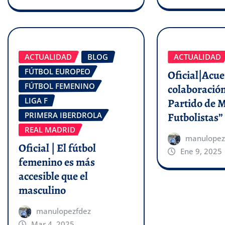
ACTUALIDAD
BLOG
ACTUALIDAD
FÚTBOL EUROPEO
Oficial|Acu
FÚTBOL FEMENINO
colaboración
LIGA F
Partido de 
Futbolistas”
PRIMERA IBERDROLA
REAL MADRID
manulopez
Oficial | El fútbol
Ene 9, 2025
femenino es más
accesible que el
masculino
manulopezfdez
Mar 4, 2025