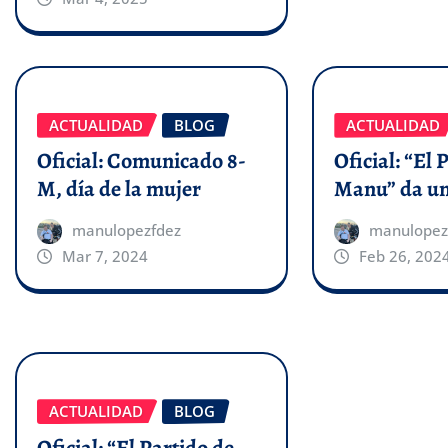
ACTUALIDAD
BLOG
ACTUALIDAD
Oficial: Comunicado 8-
Oficial: “El 
M, día de la mujer
Manu” da un
manulopezfdez
manulopez
Mar 7, 2024
Feb 26, 202
ACTUALIDAD
BLOG
Oficial: “El Partido de