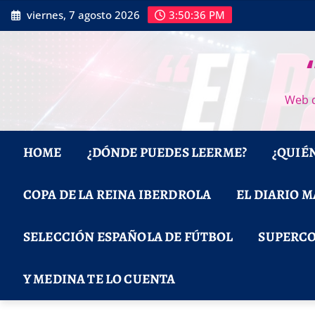
Saltar
viernes, 7 agosto 2026
3:50:37 PM
al
contenido
Web d
HOME
¿DÓNDE PUEDES LEERME?
¿QUIÉ
COPA DE LA REINA IBERDROLA
EL DIARIO 
SELECCIÓN ESPAÑOLA DE FÚTBOL
SUPERCO
Y MEDINA TE LO CUENTA