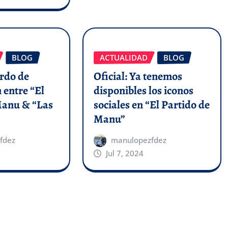
BLOG
ACTUALIDAD
BLOG
erdo de
Oficial: Ya tenemos
 entre “El
disponibles los iconos
Manu & “Las
sociales en “El Partido de
Manu”
fdez
manulopezfdez
Jul 7, 2024