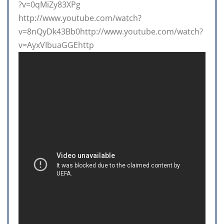
?v=0qMiZy83XPg
http://www.youtube.com/watch?
v=8nQyDk43Bb0http://www.youtube.com/watch?
v=AyxVIbuaGGEhttp