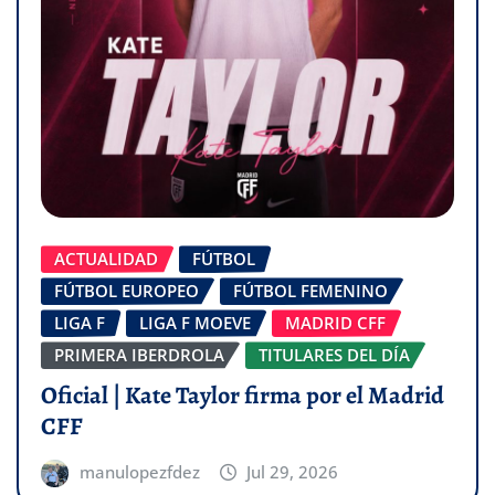
ACTUALIDAD
FÚTBOL
FÚTBOL EUROPEO
FÚTBOL FEMENINO
LIGA F
LIGA F MOEVE
MADRID CFF
PRIMERA IBERDROLA
TITULARES DEL DÍA
Oficial | Kate Taylor firma por el Madrid
CFF
manulopezfdez
Jul 29, 2026