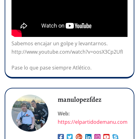
Sabemos encajar un golpe y levantarnos.
http://www.youtube.com/watch?v=oosX3Cp2UfI
Pase lo que pase siempre Atlético.
manulopezfdez
Web:
https://elpartidodemanu.com