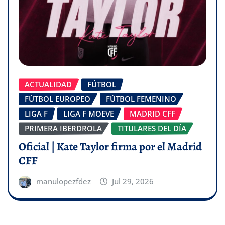
ACTUALIDAD
FÚTBOL
FÚTBOL EUROPEO
FÚTBOL FEMENINO
LIGA F
LIGA F MOEVE
MADRID CFF
PRIMERA IBERDROLA
TITULARES DEL DÍA
Oficial | Kate Taylor firma por el Madrid
CFF
manulopezfdez
Jul 29, 2026