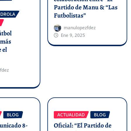
Partido de Manu & “Las
Futbolistas”
RDROLA
manulopezfdez
útbol
Ene 9, 2025
 más
 el
fdez
BLOG
ACTUALIDAD
BLOG
municado 8-
Oficial: “El Partido de