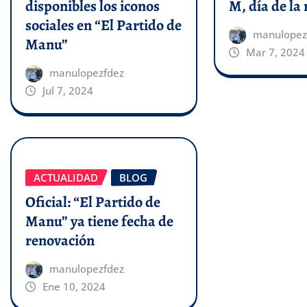
disponibles los iconos
M, día de la
sociales en “El Partido de
manulopez
Manu”
Mar 7, 2024
manulopezfdez
Jul 7, 2024
ACTUALIDAD
BLOG
Oficial: “El Partido de
Manu” ya tiene fecha de
renovación
manulopezfdez
Ene 10, 2024