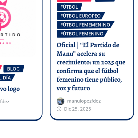
FÚTBOL
FÚTBOL EUROPEO
FÚTBOL FEMEMENINO
FÚTBOL FEMENINO
Oficial | “El Partido de
Manu” acelera su
crecimiento: un 2025 que
BLOG
confirma que el fútbol
L DÍA
femenino tiene público,
voz y futuro
evo logo
manulopezfdez
fdez
Dic 25, 2025