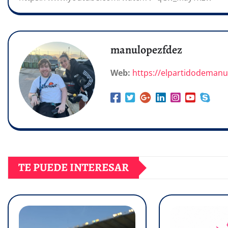
manulopezfdez
Web:
https://elpartidodeman
TE PUEDE INTERESAR