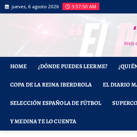
Saltar
jueves, 6 agosto 2026
3:57:51 AM
al
contenido
Web d
HOME
¿DÓNDE PUEDES LEERME?
¿QUIÉ
COPA DE LA REINA IBERDROLA
EL DIARIO 
SELECCIÓN ESPAÑOLA DE FÚTBOL
SUPERCO
Y MEDINA TE LO CUENTA