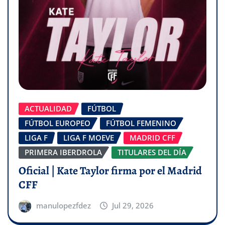
ACTUALIDAD
FÚTBOL
FÚTBOL EUROPEO
FÚTBOL FEMENINO
LIGA F
LIGA F MOEVE
MADRID CFF
PRIMERA IBERDROLA
TITULARES DEL DÍA
Oficial | Kate Taylor firma por el Madrid
CFF
manulopezfdez
Jul 29, 2026