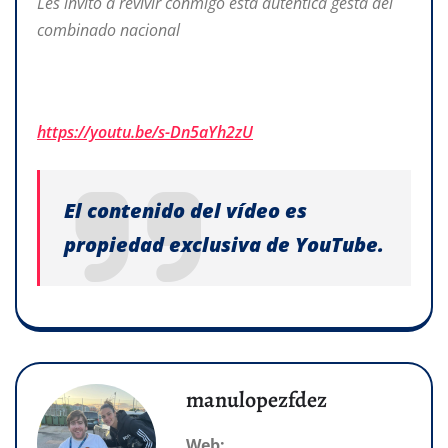
Les invito a revivir conmigo esta auténtica gesta del
combinado nacional
https://youtu.be/s-Dn5aYh2zU
El contenido del vídeo es
propiedad exclusiva de YouTube.
manulopezfdez
Web: