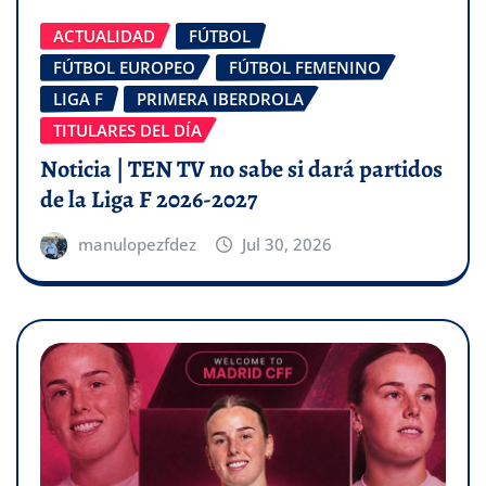
ACTUALIDAD
FÚTBOL
FÚTBOL EUROPEO
FÚTBOL FEMENINO
LIGA F
PRIMERA IBERDROLA
TITULARES DEL DÍA
Noticia | TEN TV no sabe si dará partidos
de la Liga F 2026-2027
manulopezfdez
Jul 30, 2026