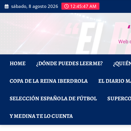
Saltar
sábado, 8 agosto 2026
12:45:48 AM
al
contenido
Web d
HOME
¿DÓNDE PUEDES LEERME?
¿QUIÉ
COPA DE LA REINA IBERDROLA
EL DIARIO 
SELECCIÓN ESPAÑOLA DE FÚTBOL
SUPERCO
Y MEDINA TE LO CUENTA