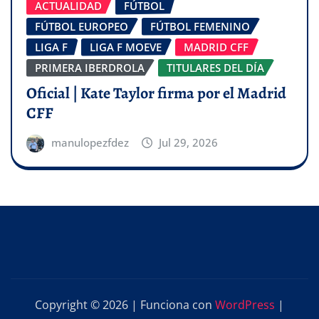
ACTUALIDAD
FÚTBOL
FÚTBOL EUROPEO
FÚTBOL FEMENINO
LIGA F
LIGA F MOEVE
MADRID CFF
PRIMERA IBERDROLA
TITULARES DEL DÍA
Oficial | Kate Taylor firma por el Madrid
CFF
manulopezfdez
Jul 29, 2026
Copyright © 2026 | Funciona con
WordPress
|