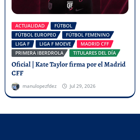
ACTUALIDAD
FÚTBOL
FÚTBOL EUROPEO
FÚTBOL FEMENINO
LIGA F
LIGA F MOEVE
MADRID CFF
PRIMERA IBERDROLA
TITULARES DEL DÍA
Oficial | Kate Taylor firma por el Madrid
CFF
manulopezfdez
Jul 29, 2026