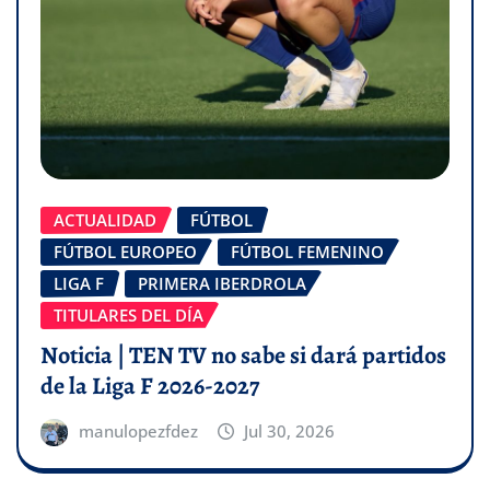
ACTUALIDAD
FÚTBOL
FÚTBOL EUROPEO
FÚTBOL FEMENINO
LIGA F
PRIMERA IBERDROLA
TITULARES DEL DÍA
Noticia | TEN TV no sabe si dará partidos
de la Liga F 2026-2027
manulopezfdez
Jul 30, 2026