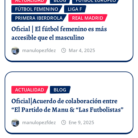
FÚTBOL FEMENINO
LIGA F
PRIMERA IBERDROLA
REAL MADRID
Oficial | El fútbol femenino es más
accesible que el masculino
manulopezfdez
Mar 4, 2025
ACTUALIDAD
BLOG
Oficial|Acuerdo de colaboración entre
“El Partido de Manu & “Las Futbolistas”
manulopezfdez
Ene 9, 2025