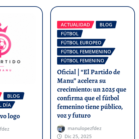
ACTUALIDAD
BLOG
FÚTBOL
FÚTBOL EUROPEO
FÚTBOL FEMEMENINO
FÚTBOL FEMENINO
Oficial | “El Partido de
Manu” acelera su
crecimiento: un 2025 que
BLOG
confirma que el fútbol
L DÍA
femenino tiene público,
voz y futuro
evo logo
manulopezfdez
fdez
Dic 25, 2025