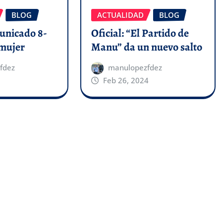
BLOG
ACTUALIDAD
BLOG
municado 8-
Oficial: “El Partido de
 mujer
Manu” da un nuevo salto
fdez
manulopezfdez
Feb 26, 2024