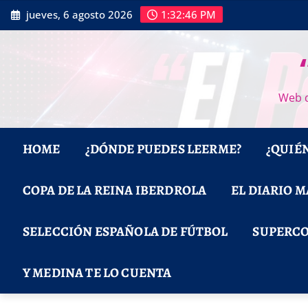
Saltar
jueves, 6 agosto 2026
1:32:47 PM
al
contenido
Web d
HOME
¿DÓNDE PUEDES LEERME?
¿QUIÉ
COPA DE LA REINA IBERDROLA
EL DIARIO 
SELECCIÓN ESPAÑOLA DE FÚTBOL
SUPERCO
Y MEDINA TE LO CUENTA