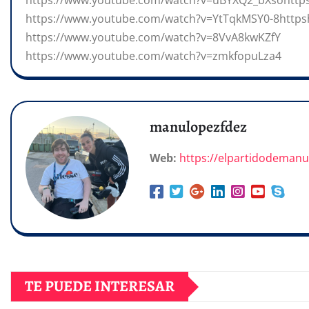
https://www.youtube.com/watch?v=uBYXQ2_bXsohttp
https://www.youtube.com/watch?v=YtTqkMSY0-8https
https://www.youtube.com/watch?v=8VvA8kwKZfY
https://www.youtube.com/watch?v=zmkfopuLza4
manulopezfdez
Web:
https://elpartidodeman
TE PUEDE INTERESAR