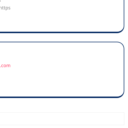
s
https
u.com