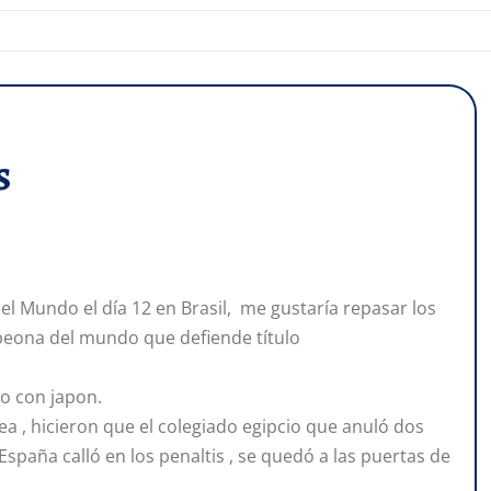
s
l Mundo el día 12 en Brasil, me gustaría repasar los
mpeona del mundo que defiende título
to con japon.
a , hicieron que el colegiado egipcio que anuló dos
spaña calló en los penaltis , se quedó a las puertas de