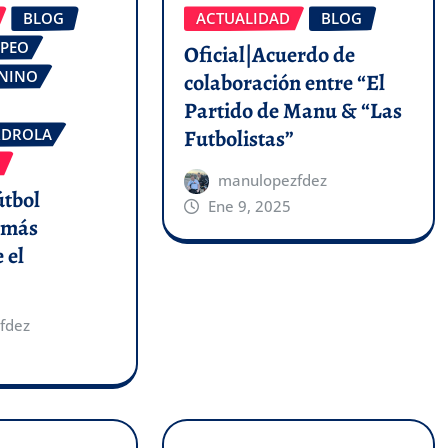
BLOG
ACTUALIDAD
BLOG
OPEO
Oficial|Acuerdo de
ENINO
colaboración entre “El
Partido de Manu & “Las
Futbolistas”
RDROLA
manulopezfdez
útbol
Ene 9, 2025
 más
 el
fdez