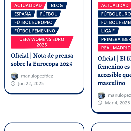
ACTUALIDAD
BLOG
ACTUALIDAD
ESPAÑA
FÚTBOL
FÚTBOL EUR
FÚTBOL EUROPEO
FÚTBOL FEM
FÚTBOL FEMENINO
LIGA F
UEFA WOMENS EURO
PRIMERA IBE
2025
REAL MADRID
Oficial | Nota de prensa
Oficial | El f
sobre la Eurocopa 2025
femenino es
accesible que
manulopezfdez
masculino
Jun 22, 2025
manulopez
Mar 4, 2025