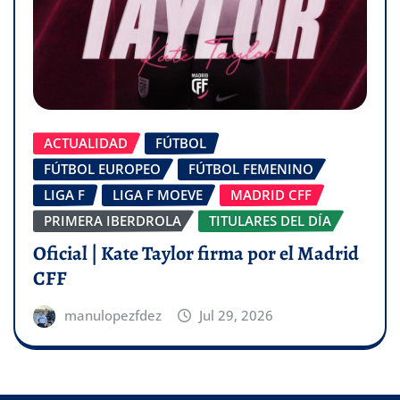
ACTUALIDAD
FÚTBOL
FÚTBOL EUROPEO
FÚTBOL FEMENINO
LIGA F
LIGA F MOEVE
MADRID CFF
PRIMERA IBERDROLA
TITULARES DEL DÍA
Oficial | Kate Taylor firma por el Madrid
CFF
manulopezfdez
Jul 29, 2026