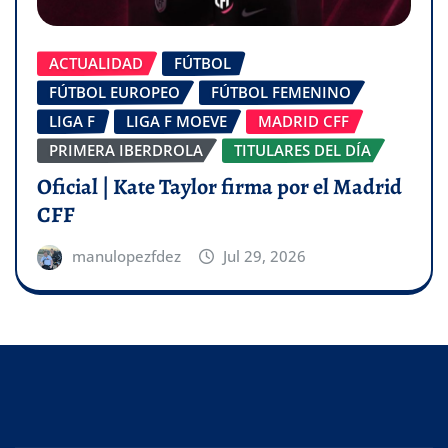
ACTUALIDAD
FÚTBOL
FÚTBOL EUROPEO
FÚTBOL FEMENINO
LIGA F
LIGA F MOEVE
MADRID CFF
PRIMERA IBERDROLA
TITULARES DEL DÍA
Oficial | Kate Taylor firma por el Madrid
CFF
manulopezfdez
Jul 29, 2026