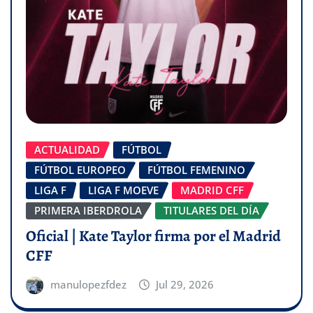
ACTUALIDAD
FÚTBOL
FÚTBOL EUROPEO
FÚTBOL FEMENINO
LIGA F
LIGA F MOEVE
MADRID CFF
PRIMERA IBERDROLA
TITULARES DEL DÍA
Oficial | Kate Taylor firma por el Madrid
CFF
manulopezfdez
Jul 29, 2026