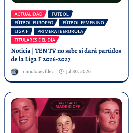
ACTUALIDAD
FÚTBOL
FÚTBOL EUROPEO
FÚTBOL FEMENINO
LIGA F
PRIMERA IBERDROLA
TITULARES DEL DÍA
Noticia | TEN TV no sabe si dará partidos
de la Liga F 2026-2027
manulopezfdez
Jul 30, 2026