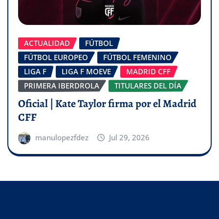
ACTUALIDAD
FÚTBOL
FÚTBOL EUROPEO
FÚTBOL FEMENINO
LIGA F
LIGA F MOEVE
MADRID CFF
PRIMERA IBERDROLA
TITULARES DEL DÍA
Oficial | Kate Taylor firma por el Madrid
CFF
manulopezfdez
Jul 29, 2026