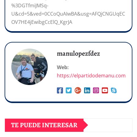
%3DGTfmiJMSq-
U&cd=5&ved=0CCoQuAIwBA&usg=AFQjCNGUqEC
OV7HE4jEwibgCcElQ_KgrJA
manulopezfdez
Web:
https://elpartidodemanu.com
TE PUEDE INTERESAR