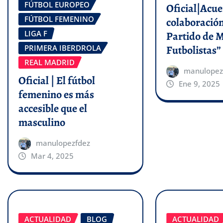
FÚTBOL EUROPEO
Oficial|Acu
FÚTBOL FEMENINO
colaboración
LIGA F
Partido de 
Futbolistas”
PRIMERA IBERDROLA
REAL MADRID
manulopez
Oficial | El fútbol
Ene 9, 2025
femenino es más
accesible que el
masculino
manulopezfdez
Mar 4, 2025
ACTUALIDAD
BLOG
ACTUALIDAD