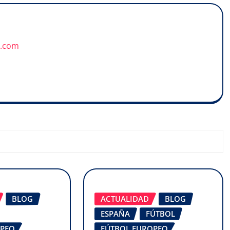
u.com
BLOG
ACTUALIDAD
BLOG
ESPAÑA
FÚTBOL
OPEO
FÚTBOL EUROPEO