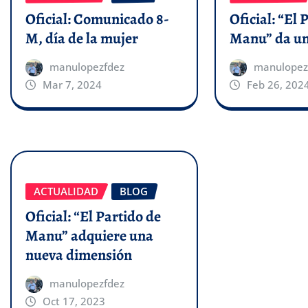
Oficial: Comunicado 8-
Oficial: “El 
M, día de la mujer
Manu” da un
manulopezfdez
manulopez
Mar 7, 2024
Feb 26, 202
ACTUALIDAD
BLOG
Oficial: “El Partido de
Manu” adquiere una
nueva dimensión
manulopezfdez
Oct 17, 2023