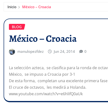
Inicio
México – Croacia
BLOG
México – Croacia
manulopezfdez
Jun 24, 2014
0
La selección azteca, se clasifica para la ronda de octa
México, se impuso a Croacia por 3-1
De esta forma, completan una excelente primera fase , 
El cruce de octavos, les medirá a Holanda.
www.youtube.com/watch?v=e6hlifQ0aUk