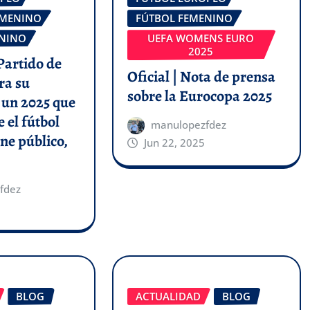
EMENINO
FÚTBOL FEMENINO
ENINO
UEFA WOMENS EURO
2025
 Partido de
Oficial | Nota de prensa
ra su
sobre la Eurocopa 2025
 un 2025 que
 el fútbol
manulopezfdez
ne público,
Jun 22, 2025
fdez
BLOG
ACTUALIDAD
BLOG