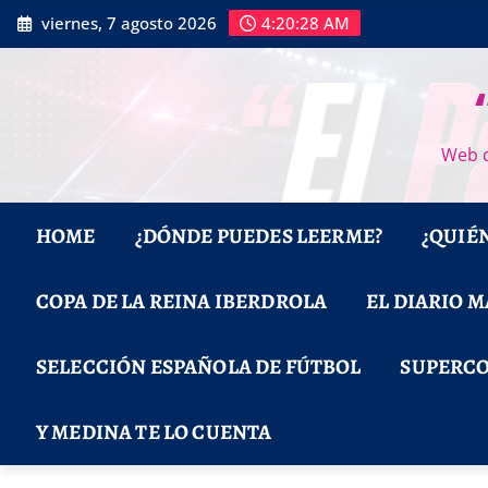
Saltar
viernes, 7 agosto 2026
4:20:29 AM
al
contenido
Web d
HOME
¿DÓNDE PUEDES LEERME?
¿QUIÉ
COPA DE LA REINA IBERDROLA
EL DIARIO 
SELECCIÓN ESPAÑOLA DE FÚTBOL
SUPERCO
Y MEDINA TE LO CUENTA