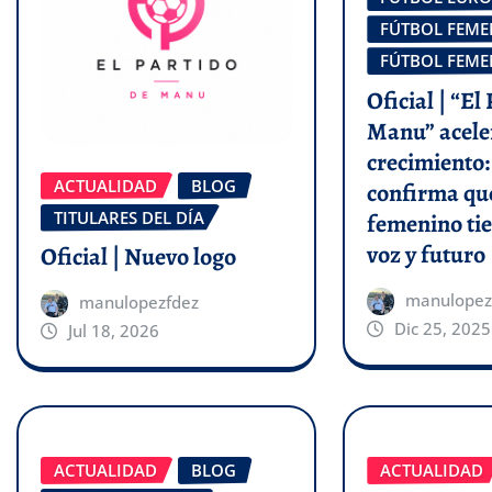
FÚTBOL FEM
FÚTBOL FEM
Oficial | “El
Manu” acele
crecimiento:
ACTUALIDAD
BLOG
confirma que
TITULARES DEL DÍA
femenino tie
voz y futuro
Oficial | Nuevo logo
manulopez
manulopezfdez
Dic 25, 2025
Jul 18, 2026
ACTUALIDAD
BLOG
ACTUALIDAD