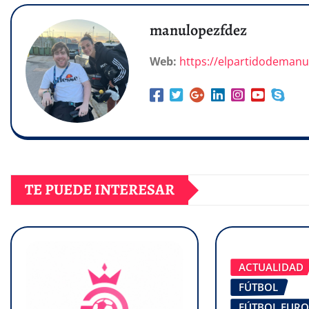
manulopezfdez
Web:
https://elpartidodeman
TE PUEDE INTERESAR
ACTUALIDAD
FÚTBOL
FÚTBOL EUR