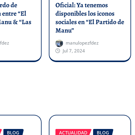
erdo de
Oficial: Ya tenemos
 entre “El
disponibles los iconos
Manu & “Las
sociales en “El Partido de
Manu”
fdez
manulopezfdez
Jul 7, 2024
BLOG
ACTUALIDAD
BLOG