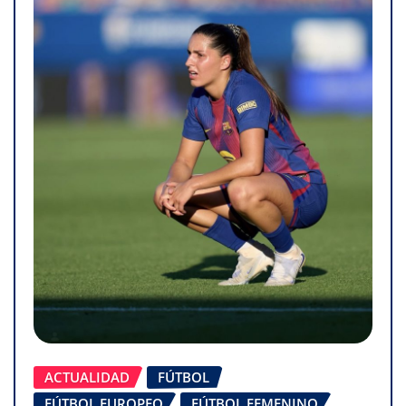
ACTUALIDAD
FÚTBOL
FÚTBOL EUROPEO
FÚTBOL FEMENINO