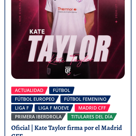
ACTUALIDAD
FÚTBOL
FÚTBOL EUROPEO
FÚTBOL FEMENINO
LIGA F
LIGA F MOEVE
MADRID CFF
PRIMERA IBERDROLA
TITULARES DEL DÍA
Oficial | Kate Taylor firma por el Madrid