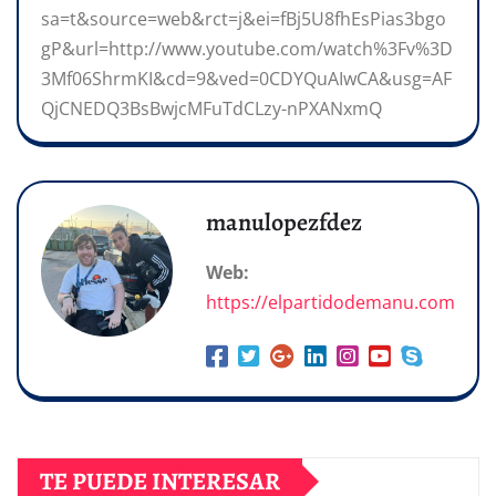
sa=t&source=web&rct=j&ei=fBj5U8fhEsPias3bgo
gP&url=http://www.youtube.com/watch%3Fv%3D
3Mf06ShrmKI&cd=9&ved=0CDYQuAIwCA&usg=AF
QjCNEDQ3BsBwjcMFuTdCLzy-nPXANxmQ
manulopezfdez
Web:
https://elpartidodemanu.com
TE PUEDE INTERESAR