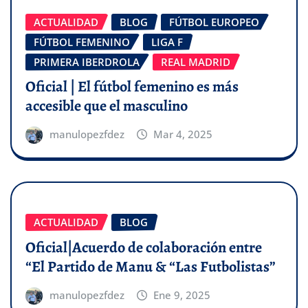
ACTUALIDAD
BLOG
FÚTBOL EUROPEO
FÚTBOL FEMENINO
LIGA F
PRIMERA IBERDROLA
REAL MADRID
Oficial | El fútbol femenino es más
accesible que el masculino
manulopezfdez
Mar 4, 2025
ACTUALIDAD
BLOG
Oficial|Acuerdo de colaboración entre
“El Partido de Manu & “Las Futbolistas”
manulopezfdez
Ene 9, 2025