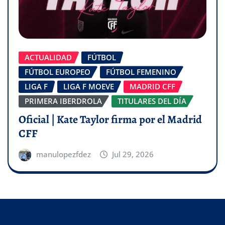
ACTUALIDAD
FÚTBOL
FÚTBOL EUROPEO
FÚTBOL FEMENINO
LIGA F
LIGA F MOEVE
MADRID CFF
PRIMERA IBERDROLA
TITULARES DEL DÍA
Oficial | Kate Taylor firma por el Madrid
CFF
manulopezfdez
Jul 29, 2026