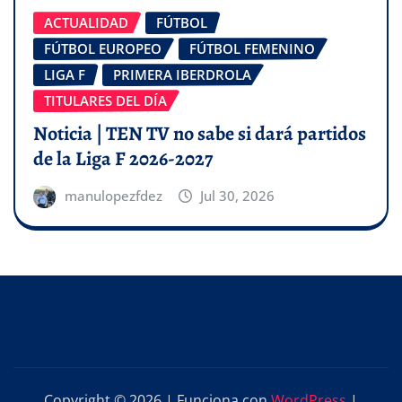
ACTUALIDAD
FÚTBOL
FÚTBOL EUROPEO
FÚTBOL FEMENINO
LIGA F
PRIMERA IBERDROLA
TITULARES DEL DÍA
Noticia | TEN TV no sabe si dará partidos
de la Liga F 2026-2027
manulopezfdez
Jul 30, 2026
Copyright © 2026 | Funciona con
WordPress
|