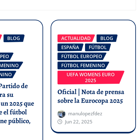
BLOG
ACTUALIDAD
BLOG
ESPAÑA
FÚTBOL
OPEO
FÚTBOL EUROPEO
EMENINO
FÚTBOL FEMENINO
ENINO
UEFA WOMENS EURO
2025
 Partido de
Oficial | Nota de prensa
ra su
sobre la Eurocopa 2025
 un 2025 que
 el fútbol
manulopezfdez
ne público,
Jun 22, 2025