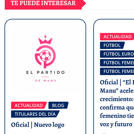
TE PUEDE INTERESAR
ACTUALIDAD
FÚTBOL
FÚTBOL EUR
FÚTBOL FEM
FÚTBOL FEM
Oficial | “El
Manu” acele
crecimiento:
ACTUALIDAD
BLOG
confirma que
TITULARES DEL DÍA
femenino tie
voz y futuro
Oficial | Nuevo logo