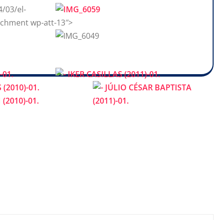
/03/el-
achment wp-att-13″>