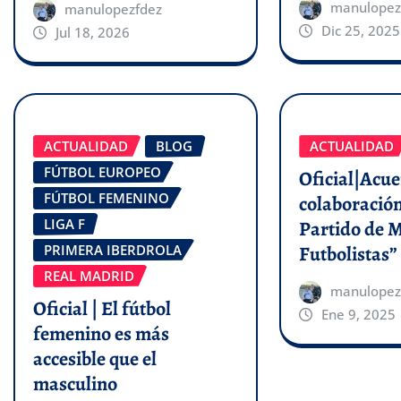
manulopez
manulopezfdez
Dic 25, 2025
Jul 18, 2026
ACTUALIDAD
BLOG
ACTUALIDAD
FÚTBOL EUROPEO
Oficial|Acu
FÚTBOL FEMENINO
colaboración
LIGA F
Partido de 
Futbolistas”
PRIMERA IBERDROLA
REAL MADRID
manulopez
Oficial | El fútbol
Ene 9, 2025
femenino es más
accesible que el
masculino