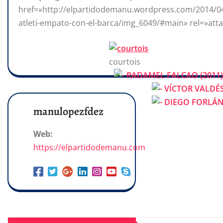
href=»http://elpartidodemanu.wordpress.com/2014/04
atleti-empato-con-el-barca/img_6049/#main» rel=»att
courtois
manulopezfdez
Web:
https://elpartidodemanu.com