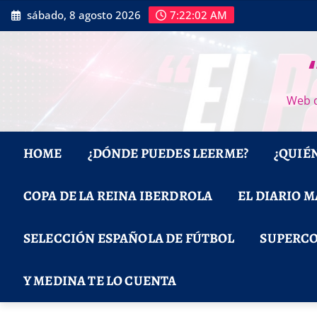
Saltar
sábado, 8 agosto 2026
7:22:03 AM
al
contenido
Web d
HOME
¿DÓNDE PUEDES LEERME?
¿QUIÉ
COPA DE LA REINA IBERDROLA
EL DIARIO 
SELECCIÓN ESPAÑOLA DE FÚTBOL
SUPERCO
Y MEDINA TE LO CUENTA