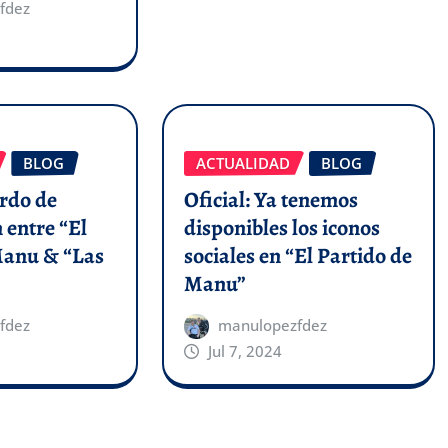
fdez
BLOG
ACTUALIDAD
BLOG
erdo de
Oficial: Ya tenemos
 entre “El
disponibles los iconos
Manu & “Las
sociales en “El Partido de
Manu”
fdez
manulopezfdez
Jul 7, 2024