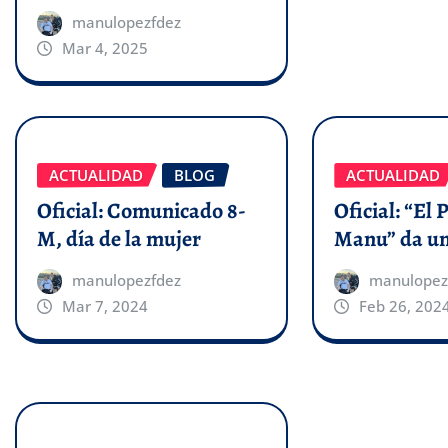
manulopezfdez
Mar 4, 2025
ACTUALIDAD
BLOG
ACTUALIDAD
Oficial: Comunicado 8-
Oficial: “El 
M, día de la mujer
Manu” da un
manulopezfdez
manulopez
Mar 7, 2024
Feb 26, 202