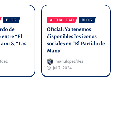
BLOG
ACTUALIDAD
BLOG
erdo de
Oficial: Ya tenemos
 entre “El
disponibles los iconos
Manu & “Las
sociales en “El Partido de
Manu”
fdez
manulopezfdez
Jul 7, 2024