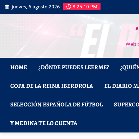
Saltar
jueves, 6 agosto 2026
8:25:11 PM
al
contenido
Web d
HOME
¿DÓNDE PUEDES LEERME?
¿QUIÉ
COPA DE LA REINA IBERDROLA
EL DIARIO 
SELECCIÓN ESPAÑOLA DE FÚTBOL
SUPERCO
Y MEDINA TE LO CUENTA