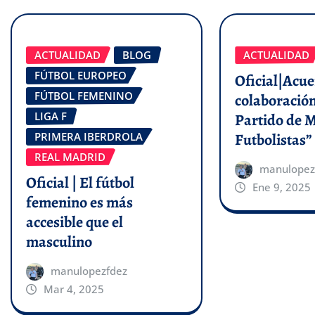
ACTUALIDAD
BLOG
ACTUALIDAD
FÚTBOL EUROPEO
Oficial|Acu
FÚTBOL FEMENINO
colaboración
LIGA F
Partido de 
Futbolistas”
PRIMERA IBERDROLA
REAL MADRID
manulopez
Oficial | El fútbol
Ene 9, 2025
femenino es más
accesible que el
masculino
manulopezfdez
Mar 4, 2025