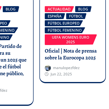
BLOG
ACTUALIDAD
BLOG
ESPAÑA
FÚTBOL
OPEO
FÚTBOL EUROPEO
EMENINO
FÚTBOL FEMENINO
ENINO
UEFA WOMENS EURO
2025
 Partido de
Oficial | Nota de prensa
ra su
sobre la Eurocopa 2025
 un 2025 que
 el fútbol
manulopezfdez
ne público,
Jun 22, 2025
fdez