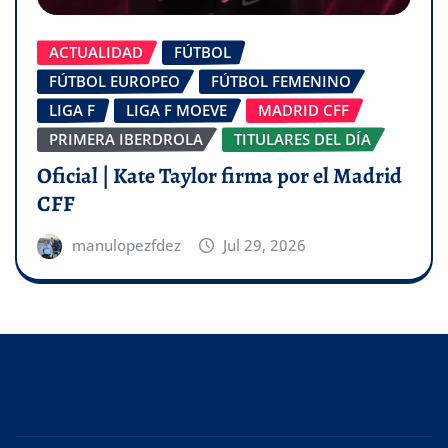
ACTUALIDAD
FÚTBOL
FÚTBOL EUROPEO
FÚTBOL FEMENINO
LIGA F
LIGA F MOEVE
MADRID CFF
PRIMERA IBERDROLA
TITULARES DEL DÍA
Oficial | Kate Taylor firma por el Madrid
CFF
manulopezfdez
Jul 29, 2026