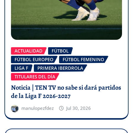
ACTUALIDAD
FÚTBOL
FÚTBOL EUROPEO
FÚTBOL FEMENINO
LIGA F
PRIMERA IBERDROLA
TITULARES DEL DÍA
Noticia | TEN TV no sabe si dará partidos
de la Liga F 2026-2027
manulopezfdez
Jul 30, 2026