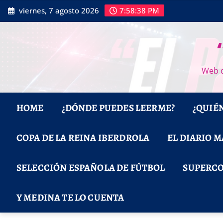
Saltar
viernes, 7 agosto 2026
7:58:39 PM
al
contenido
Web d
HOME
¿DÓNDE PUEDES LEERME?
¿QUIÉ
COPA DE LA REINA IBERDROLA
EL DIARIO 
SELECCIÓN ESPAÑOLA DE FÚTBOL
SUPERCO
Y MEDINA TE LO CUENTA