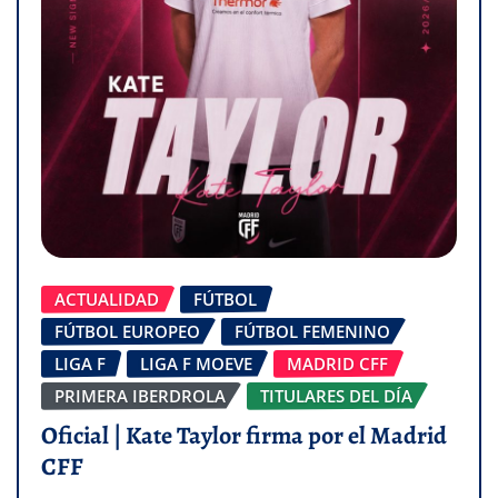
ACTUALIDAD
FÚTBOL
FÚTBOL EUROPEO
FÚTBOL FEMENINO
LIGA F
LIGA F MOEVE
MADRID CFF
PRIMERA IBERDROLA
TITULARES DEL DÍA
Oficial | Kate Taylor firma por el Madrid
CFF