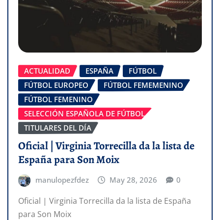
ACTUALIDAD
ESPAÑA
FÚTBOL
FÚTBOL EUROPEO
FÚTBOL FEMEMENINO
FÚTBOL FEMENINO
SELECCIÓN ESPAÑOLA DE FÚTBOL
TITULARES DEL DÍA
Oficial | Virginia Torrecilla da la lista de
España para Son Moix
manulopezfdez
May 28, 2026
0
Oficial | Virginia Torrecilla da la lista de España
para Son Moix