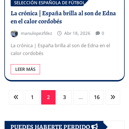
SELECCIÓN ESPAÑOLA DE FÚTBOL
La crónica | España brilla al son de Edna
en el calor cordobés
manulopezfdez
Abr 18, 2026
0
La crónica | España brilla al son de Edna en el
calor cordobés ​
LEER MÁS
Paginación
1
2
3
…
16
de
PUEDES HABERTE PERDIDO