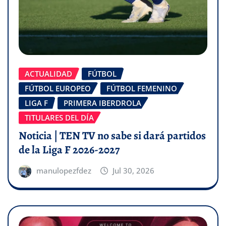
ACTUALIDAD
FÚTBOL
FÚTBOL EUROPEO
FÚTBOL FEMENINO
LIGA F
PRIMERA IBERDROLA
TITULARES DEL DÍA
Noticia | TEN TV no sabe si dará partidos
de la Liga F 2026-2027
manulopezfdez
Jul 30, 2026