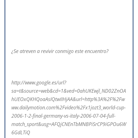
¿Se atreven a revivir conmigo este encuentro?
http://www.google.es/url?
sa=t&source=web&cd=1&ved=0ahUKEwjl_ND02ZnOA
hUEOxQKHQoaAsIQtwIIHjAA&url=http%3A%2F%2Fw
ww.dailymotion.com%2Fvideo%2Fx1jozt3_world-cup-
2006-1-2-final-germany-vs-italy-2006-07-04-full-
match_sport&usg=AFQjCNEnTbMNBPiSrCP9iGPOu6W
6GdLTiQ