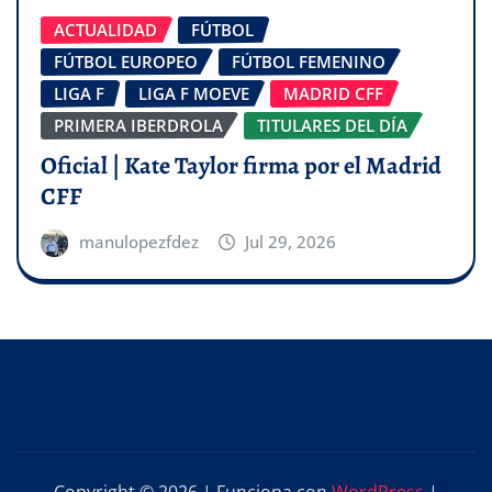
ACTUALIDAD
FÚTBOL
FÚTBOL EUROPEO
FÚTBOL FEMENINO
LIGA F
LIGA F MOEVE
MADRID CFF
PRIMERA IBERDROLA
TITULARES DEL DÍA
Oficial | Kate Taylor firma por el Madrid
CFF
manulopezfdez
Jul 29, 2026
Copyright © 2026 | Funciona con
WordPress
|