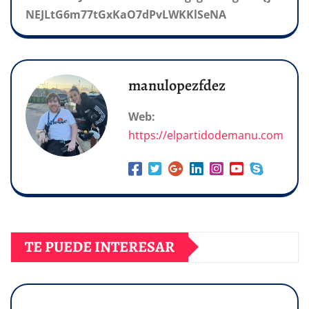
NEJLtG6m77tGxKaO7dPvLWKKlSeNA
manulopezfdez
Web:
https://elpartidodemanu.com
TE PUEDE INTERESAR