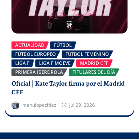
ACTUALIDAD
FÚTBOL
FÚTBOL EUROPEO
FÚTBOL FEMENINO
LIGA F
LIGA F MOEVE
MADRID CFF
PRIMERA IBERDROLA
TITULARES DEL DÍA
Oficial | Kate Taylor firma por el Madrid
CFF
manulopezfdez
Jul 29, 2026