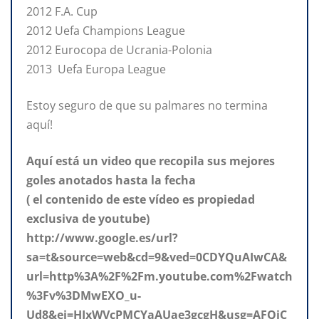
2012 F.A. Cup
2012 Uefa Champions League
2012 Eurocopa de Ucrania-Polonia
2013 Uefa Europa League
Estoy seguro de que su palmares no termina
aquí!
Aquí está un video que recopila sus mejores
goles anotados hasta la fecha
( el contenido de este vídeo es propiedad
exclusiva de youtube)
http://www.google.es/url?
sa=t&source=web&cd=9&ved=0CDYQuAIwCA&
url=http%3A%2F%2Fm.youtube.com%2Fwatch
%3Fv%3DMwEXO_u-
Ud8&ei=HJxWVcPMCYaAUae3gcgH&usg=AFQjC