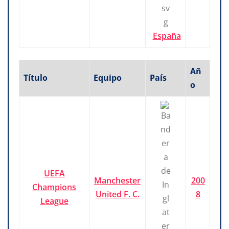
España
Añ
Título
Equipo
País
o
UEFA
Manchester
200
Champions
United F. C.
8
League