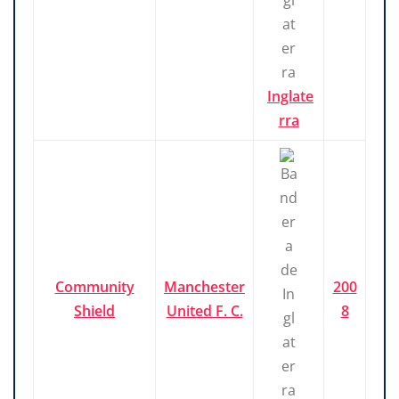
Inglate
rra
Community
Manchester
200
Shield
United F. C.
8