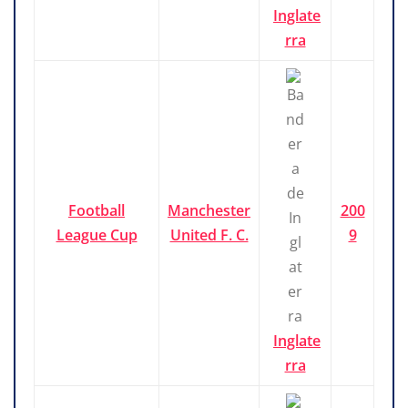
Inglate
rra
Football
Manchester
200
League Cup
United F. C.
9
Inglate
rra