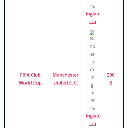
Inglate
rra
FIFA Club
Manchester
200
World Cup
United F. C.
8
Inglate
rra