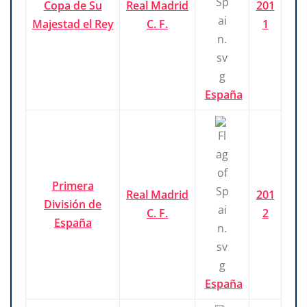
Copa de Su
Real Madrid
201
Majestad el Rey
C. F.
1
España
Primera
Real Madrid
201
División de
C. F.
2
España
España