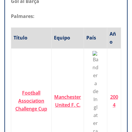
Gol al Barça
Palmares:
Añ
Título
Equipo
País
o
Football
Manchester
200
Association
United F. C.
4
Challenge Cup