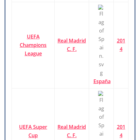
UEFA
Real Madrid
201
Champions
C. F.
4
League
España
UEFA Super
Real Madrid
201
Cup
C. F.
4