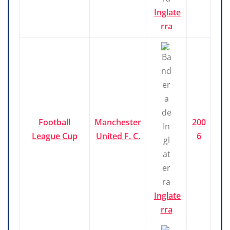
Inglate
rra
Football
Manchester
200
League Cup
United F. C.
6
Inglate
rra