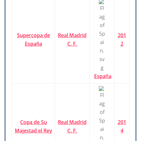
Supercopa de
Real Madrid
201
España
C. F.
2
España
Copa de Su
Real Madrid
201
Majestad el Rey
C. F.
4