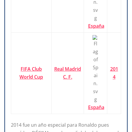
España
FIFA Club
Real Madrid
201
World Cup
C. F.
4
España
2014 fue un año especial para Ronaldo pues