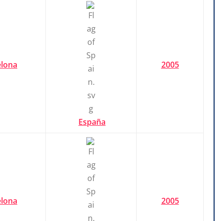
elona
2005
España
elona
2005