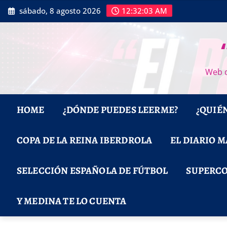
Saltar
sábado, 8 agosto 2026
12:32:04 AM
al
contenido
Web d
HOME
¿DÓNDE PUEDES LEERME?
¿QUIÉ
COPA DE LA REINA IBERDROLA
EL DIARIO 
SELECCIÓN ESPAÑOLA DE FÚTBOL
SUPERCO
Y MEDINA TE LO CUENTA