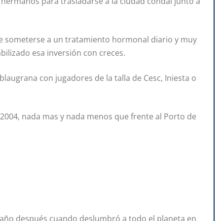
 hermanos para trasladarse a la ciudad condal junto a
que someterse a un tratamiento hormonal diario y muy
bilizado esa inversión con creces.
 blaugrana con jugadores de la talla de Cesc, Iniesta o
n 2004, nada mas y nada menos que frente al Porto de
 año después cuando deslumbró a todo el planeta en