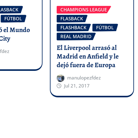
LASBACK
CHAMPIONS LEAGUE
FÚTBOL
FLASBACK
FLASHBACK
FÚTBOL
ó el Mundo
REAL MADRID
City
El Liverpool arrasó al
fdez
Madrid en Anfield y le
dejó fuera de Europa
manulopezfdez
Jul 21, 2017