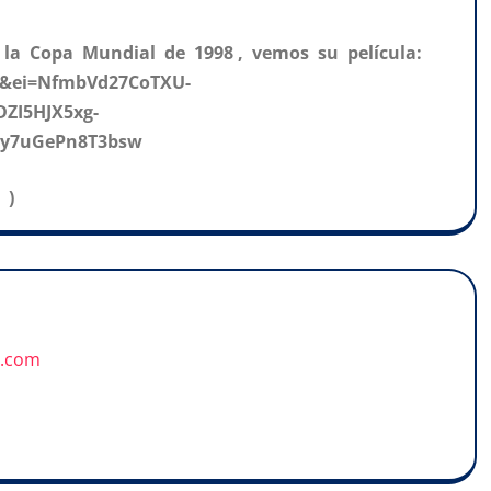
la Copa Mundial de 1998 , vemos su película:
=j&ei=NfmbVd27CoTXU-
ZI5HJX5xg-
Dy7uGePn8T3bsw
 )
u.com