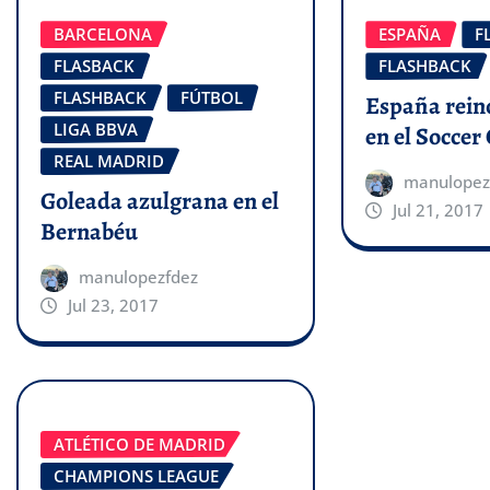
BARCELONA
ESPAÑA
F
FLASBACK
FLASHBACK
FLASHBACK
FÚTBOL
España rein
LIGA BBVA
en el Soccer 
REAL MADRID
manulopez
Goleada azulgrana en el
Jul 21, 2017
Bernabéu
manulopezfdez
Jul 23, 2017
ATLÉTICO DE MADRID
CHAMPIONS LEAGUE