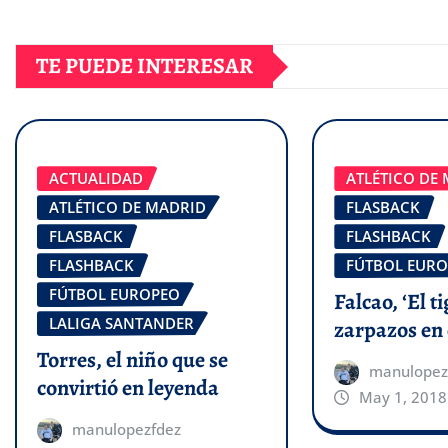
TE PUEDE INTERESAR
ACTUALIDAD
ATLÉTICO DE
ATLÉTICO DE MADRID
FLASBACK
FLASBACK
FLASHBACK
FLASHBACK
FÚTBOL EUR
FÚTBOL EUROPEO
Falcao, ‘El ti
LALIGA SANTANDER
zarpazos en
Torres, el niño que se
manulopez
convirtió en leyenda
May 1, 2018
manulopezfdez