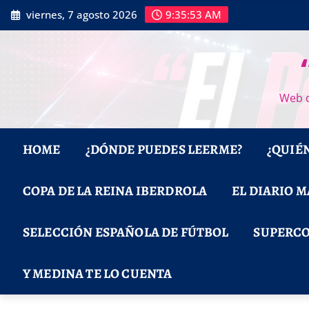
Saltar
viernes, 7 agosto 2026
9:35:54 AM
al
contenido
Web d
HOME
¿DÓNDE PUEDES LEERME?
¿QUIÉ
COPA DE LA REINA IBERDROLA
EL DIARIO 
SELECCIÓN ESPAÑOLA DE FÚTBOL
SUPERCO
Y MEDINA TE LO CUENTA