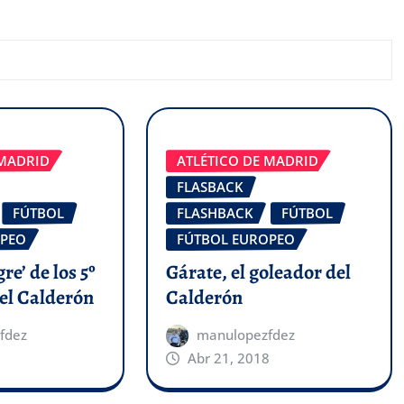
 MADRID
ATLÉTICO DE MADRID
FLASBACK
FÚTBOL
FLASHBACK
FÚTBOL
OPEO
FÚTBOL EUROPEO
gre’ de los 5º
Gárate, el goleador del
 el Calderón
Calderón
fdez
manulopezfdez
Abr 21, 2018