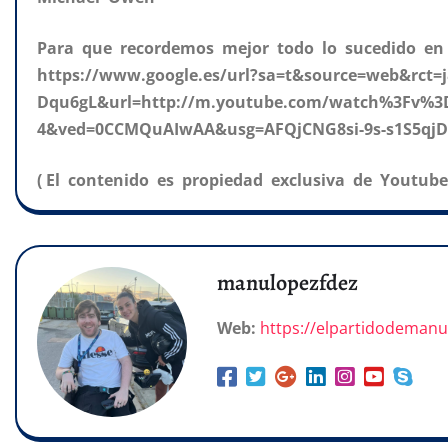
Para que recordemos mejor todo lo sucedido en 
https://www.google.es/url?sa=t&source=web&rct
Dqu6gL&url=http://m.youtube.com/watch%3Fv%3D
4&ved=0CCMQuAIwAA&usg=AFQjCNG8si-9s-s1S5qj
( El contenido es propiedad exclusiva de Youtube
manulopezfdez
Web:
https://elpartidodeman