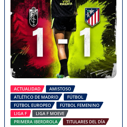
ACTUALIDAD
AMISTOSO
ATLÉTICO DE MADRID
FÚTBOL
FÚTBOL EUROPEO
FÚTBOL FEMENINO
LIGA F
LIGA F MOEVE
PRIMERA IBERDROLA
TITULARES DEL DÍA