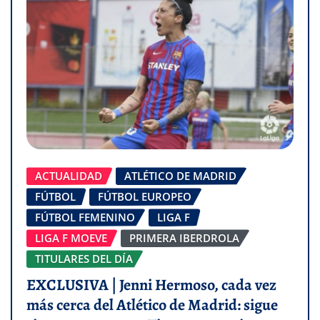
ACTUALIDAD
ATLÉTICO DE MADRID
FÚTBOL
FÚTBOL EUROPEO
FÚTBOL FEMENINO
LIGA F
LIGA F MOEVE
PRIMERA IBERDROLA
TITULARES DEL DÍA
EXCLUSIVA | Jenni Hermoso, cada vez
más cerca del Atlético de Madrid: sigue