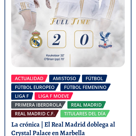
ACTUALIDAD
AMISTOSO
FÚTBOL
FÚTBOL EUROPEO
FÚTBOL FEMENINO
LIGA F
LIGA F MOEVE
PRIMERA IBERDROLA
REAL MADRID
REAL MADRID C.F.
TITULARES DEL DÍA
La crónica | El Real Madrid doblega al
Crystal Palace en Marbella