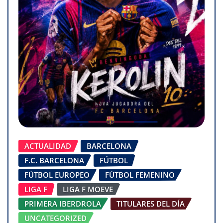
ACTUALIDAD
BARCELONA
F.C. BARCELONA
FÚTBOL
FÚTBOL EUROPEO
FÚTBOL FEMENINO
LIGA F
LIGA F MOEVE
PRIMERA IBERDROLA
TITULARES DEL DÍA
UNCATEGORIZED