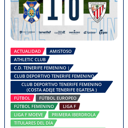
ACTUALIDAD
AMISTOSO
ATHLETIC CLUB
C.D. TENERIFE FEMENINO |
CLUB DEPORTIVO TENERIFE FEMENINO
CLUB DEPORTIVO TENERIFE FEMENINO
(COSTA ADEJE TENERIFE EGATESA )
FÚTBOL
FÚTBOL EUROPEO
FÚTBOL FEMENINO
LIGA F
LIGA F MOEVE
PRIMERA IBERDROLA
TITULARES DEL DÍA