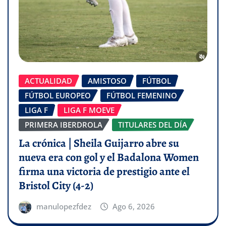
ACTUALIDAD
AMISTOSO
FÚTBOL
FÚTBOL EUROPEO
FÚTBOL FEMENINO
LIGA F
LIGA F MOEVE
PRIMERA IBERDROLA
TITULARES DEL DÍA
La crónica | Sheila Guijarro abre su
nueva era con gol y el Badalona Women
firma una victoria de prestigio ante el
Bristol City (4-2)
manulopezfdez
Ago 6, 2026