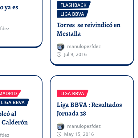
FLASHBACK
o ya es
LIGA BBVA
Torres se reivindicó en
fdez
Mestalla
manulopezfdez
Jul 9, 2016
 MADRID
LIGA BBVA
LIGA BBVA
Liga BBVA : Resultados
Jornada 38
oleó al
l Calderón
manulopezfdez
May 15, 2016
fdez