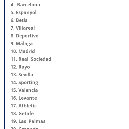
4 . Barcelona
5. Espanyol
6. Betis
7. Villareal
8. Deportivo
9. Málaga
10. Madrid
11. Real Sociedad
12. Rayo
13. Sevilla
14. Sporting
15. Valencia
16. Levante
17. Athletic
18. Getafe
19. Las Palmas