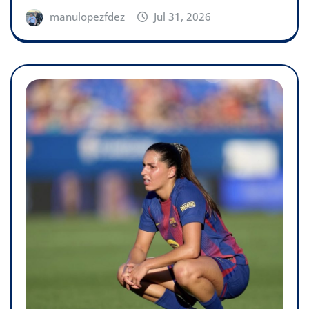
manulopezfdez
Jul 31, 2026