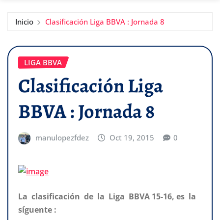
Inicio
Clasificación Liga BBVA : Jornada 8
LIGA BBVA
Clasificación Liga
BBVA : Jornada 8
manulopezfdez
Oct 19, 2015
0
La clasificación de la Liga BBVA 15-16, es la
síguente :