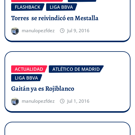
FLASHBACK
LIGA BBVA
Torres se reivindicó en Mestalla
manulopezfdez
Jul 9, 2016
ACTUALIDAD
ATLÉTICO DE MADRID
LIGA BBVA
Gaitán ya es Rojiblanco
manulopezfdez
Jul 1, 2016