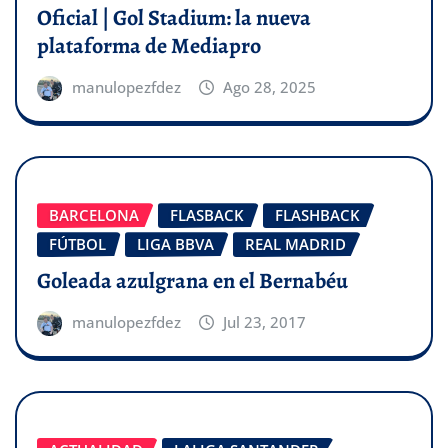
Oficial | Gol Stadium: la nueva
plataforma de Mediapro
manulopezfdez
Ago 28, 2025
BARCELONA
FLASBACK
FLASHBACK
FÚTBOL
LIGA BBVA
REAL MADRID
Goleada azulgrana en el Bernabéu
manulopezfdez
Jul 23, 2017