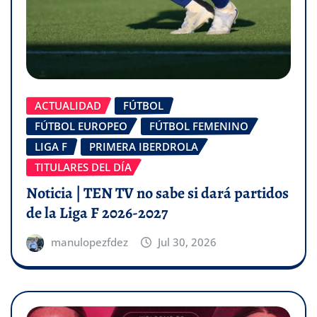
ACTUALIDAD
FÚTBOL
FÚTBOL EUROPEO
FÚTBOL FEMENINO
LIGA F
PRIMERA IBERDROLA
TITULARES DEL DÍA
Noticia | TEN TV no sabe si dará partidos
de la Liga F 2026-2027
manulopezfdez
Jul 30, 2026