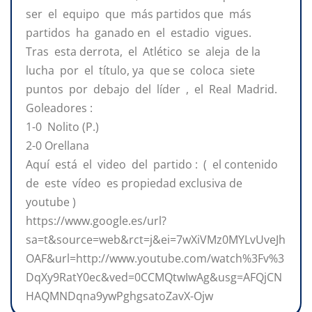
ser el equipo que más partidos que más
partidos ha ganado en el estadio vigues.
Tras esta derrota, el Atlético se aleja de la
lucha por el título, ya que se coloca siete
puntos por debajo del líder , el Real Madrid.
Goleadores :
1-0 Nolito (P.)
2-0 Orellana
Aquí está el video del partido : ( el contenido
de este vídeo es propiedad exclusiva de
youtube )
https://www.google.es/url?
sa=t&source=web&rct=j&ei=7wXiVMz0MYLvUveJh
OAF&url=http://www.youtube.com/watch%3Fv%3
DqXy9RatY0ec&ved=0CCMQtwIwAg&usg=AFQjCN
HAQMNDqna9ywPghgsatoZavX-Ojw