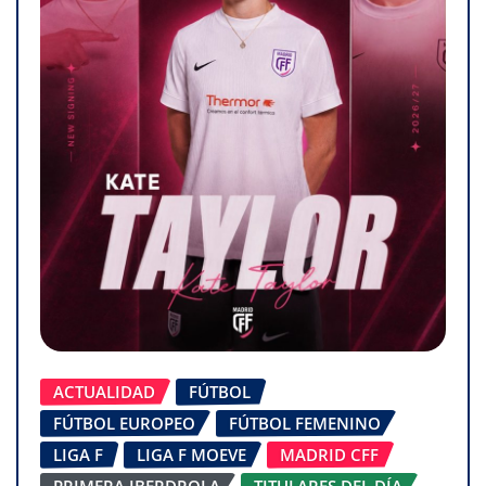
ACTUALIDAD
FÚTBOL
FÚTBOL EUROPEO
FÚTBOL FEMENINO
LIGA F
LIGA F MOEVE
MADRID CFF
PRIMERA IBERDROLA
TITULARES DEL DÍA