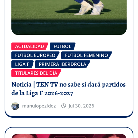
ACTUALIDAD
FÚTBOL
FÚTBOL EUROPEO
FÚTBOL FEMENINO
LIGA F
PRIMERA IBERDROLA
TITULARES DEL DÍA
Noticia | TEN TV no sabe si dará partidos
de la Liga F 2026-2027
manulopezfdez
Jul 30, 2026