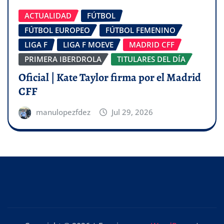
ACTUALIDAD
FÚTBOL
FÚTBOL EUROPEO
FÚTBOL FEMENINO
LIGA F
LIGA F MOEVE
MADRID CFF
PRIMERA IBERDROLA
TITULARES DEL DÍA
Oficial | Kate Taylor firma por el Madrid
CFF
manulopezfdez
Jul 29, 2026