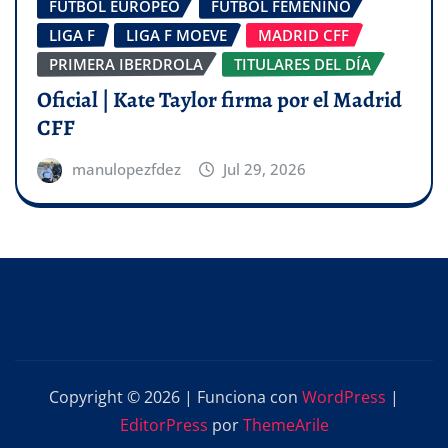
FÚTBOL EUROPEO
FÚTBOL FEMENINO
LIGA F
LIGA F MOEVE
MADRID CFF
PRIMERA IBERDROLA
TITULARES DEL DÍA
Oficial | Kate Taylor firma por el Madrid
CFF
manulopezfdez
Jul 29, 2026
Copyright © 2026 | Funciona con
WordPress
|
EditorPress
por
ThemeArile