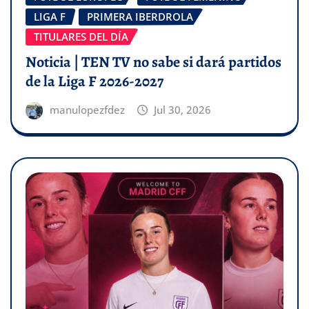
LIGA F
PRIMERA IBERDROLA
TITULARES DEL DÍA
Noticia | TEN TV no sabe si dará partidos
de la Liga F 2026-2027
manulopezfdez
Jul 30, 2026