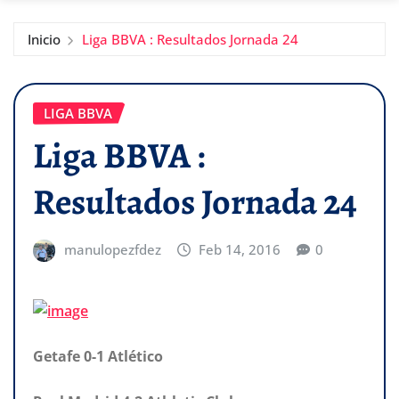
Inicio
Liga BBVA : Resultados Jornada 24
LIGA BBVA
Liga BBVA :
Resultados Jornada 24
manulopezfdez
Feb 14, 2016
0
Getafe 0-1 Atlético