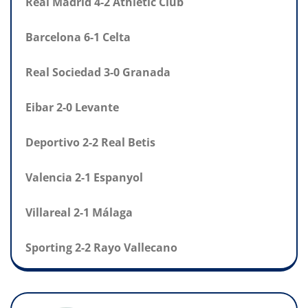
Real Madrid 4-2 Athletic Club
Barcelona 6-1 Celta
Real Sociedad 3-0 Granada
Eibar 2-0 Levante
Deportivo 2-2 Real Betis
Valencia 2-1 Espanyol
Villareal 2-1 Málaga
Sporting 2-2 Rayo Vallecano