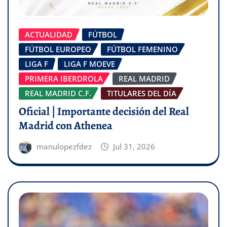
ACTUALIDAD
FÚTBOL
FÚTBOL EUROPEO
FÚTBOL FEMENINO
LIGA F
LIGA F MOEVE
PRIMERA IBERDROLA
REAL MADRID
REAL MADRID C.F.
TITULARES DEL DÍA
Oficial | Importante decisión del Real
Madrid con Athenea
manulopezfdez
Jul 31, 2026