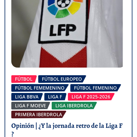
FÚTBOL
FÚTBOL EUROPEO
FÚTBOL FEMEMENINO
FÚTBOL FEMENINO
LIGA BBVA
LIGA F
LIGA F 2025-2026
LIGA F MOEVE
LIGA IBERDROLA
PRIMERA IBERDROLA
Opinión | ¿Y la jornada retro de la Liga F
?