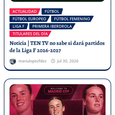
ACTUALIDAD
FÚTBOL
FÚTBOL EUROPEO
FÚTBOL FEMENINO
LIGA F
PRIMERA IBERDROLA
TITULARES DEL DÍA
Noticia | TEN TV no sabe si dará partidos
de la Liga F 2026-2027
manulopezfdez
Jul 30, 2026