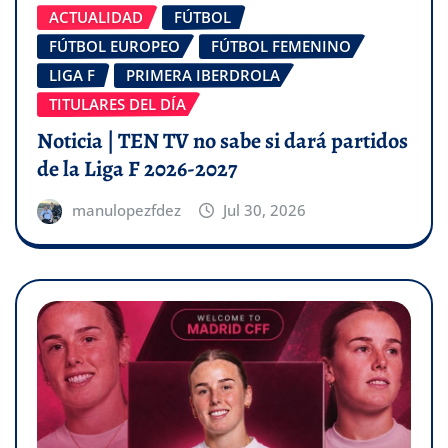
ACTUALIDAD
FÚTBOL
FÚTBOL EUROPEO
FÚTBOL FEMENINO
LIGA F
PRIMERA IBERDROLA
TITULARES DEL DÍA
Noticia | TEN TV no sabe si dará partidos
de la Liga F 2026-2027
manulopezfdez
Jul 30, 2026