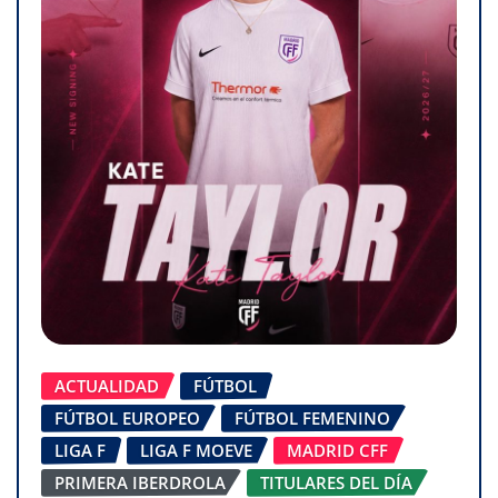
ACTUALIDAD
FÚTBOL
FÚTBOL EUROPEO
FÚTBOL FEMENINO
LIGA F
LIGA F MOEVE
MADRID CFF
PRIMERA IBERDROLA
TITULARES DEL DÍA