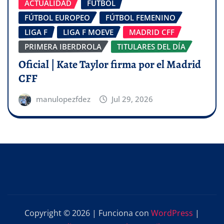
ACTUALIDAD
FÚTBOL
FÚTBOL EUROPEO
FÚTBOL FEMENINO
LIGA F
LIGA F MOEVE
MADRID CFF
PRIMERA IBERDROLA
TITULARES DEL DÍA
Oficial | Kate Taylor firma por el Madrid
CFF
manulopezfdez
Jul 29, 2026
Copyright © 2026 | Funciona con
WordPress
|