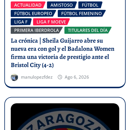
ACTUALIDAD
AMISTOSO
FÚTBOL
FÚTBOL EUROPEO
FÚTBOL FEMENINO
LIGA F
LIGA F MOEVE
PRIMERA IBERDROLA
TITULARES DEL DÍA
La crónica | Sheila Guijarro abre su
nueva era con gol y el Badalona Women
firma una victoria de prestigio ante el
Bristol City (4-2)
manulopezfdez
Ago 6, 2026