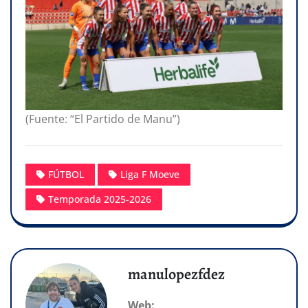
(Fuente: “El Partido de Manu”)
FÚTBOL
Liga F Moeve
Temporada 2025-2026
manulopezfdez
Web: