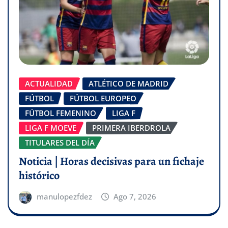
ACTUALIDAD
ATLÉTICO DE MADRID
FÚTBOL
FÚTBOL EUROPEO
FÚTBOL FEMENINO
LIGA F
LIGA F MOEVE
PRIMERA IBERDROLA
TITULARES DEL DÍA
Noticia | Horas decisivas para un fichaje
histórico
manulopezfdez
Ago 7, 2026