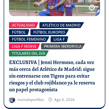
ACTUALIDAD
ATLÉTICO DE MADRID
FÚTBOL
FÚTBOL EUROPEO
FÚTBOL FEMENINO
LIGA F
LIGA F MOEVE
PRIMERA IBERDROLA
TITULARES DEL DÍA
EXCLUSIVA | Jenni Hermoso, cada vez
más cerca del Atlético de Madrid: sigue
sin entrenarse con Tigres para evitar
riesgos y el club rojiblanco ya le reserva
un papel protagonista
manulopezfdez
Ago 6, 2026