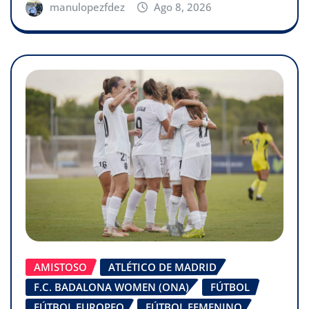
manulopezfdez
Ago 8, 2026
AMISTOSO
ATLÉTICO DE MADRID
F.C. BADALONA WOMEN (ONA)
FÚTBOL
FÚTBOL EUROPEO
FÚTBOL FEMENINO