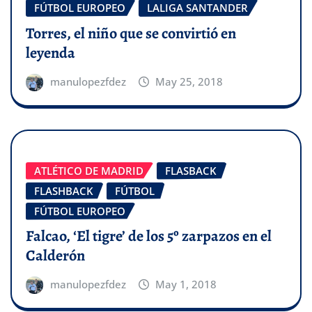
FÚTBOL EUROPEO
LALIGA SANTANDER
Torres, el niño que se convirtió en
leyenda
manulopezfdez
May 25, 2018
ATLÉTICO DE MADRID
FLASBACK
FLASHBACK
FÚTBOL
FÚTBOL EUROPEO
Falcao, ‘El tigre’ de los 5º zarpazos en el
Calderón
manulopezfdez
May 1, 2018