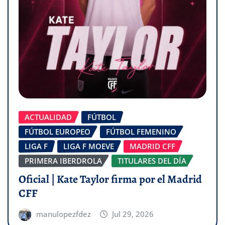
ACTUALIDAD
FÚTBOL
FÚTBOL EUROPEO
FÚTBOL FEMENINO
LIGA F
LIGA F MOEVE
MADRID CFF
PRIMERA IBERDROLA
TITULARES DEL DÍA
Oficial | Kate Taylor firma por el Madrid
CFF
manulopezfdez
Jul 29, 2026