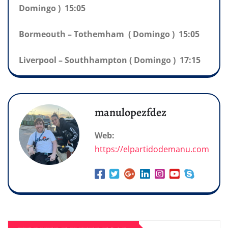
Domingo ) 15:05
Bormeouth – Tothemham ( Domingo ) 15:05
Liverpool – Southhampton ( Domingo ) 17:15
manulopezfdez
Web:
https://elpartidodemanu.com