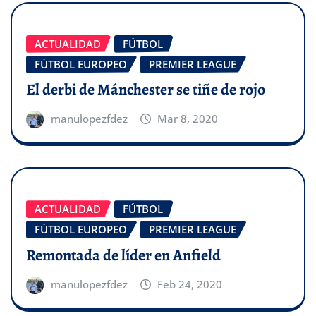
ACTUALIDAD
FÚTBOL
FÚTBOL EUROPEO
PREMIER LEAGUE
El derbi de Mánchester se tiñe de rojo
manulopezfdez
Mar 8, 2020
ACTUALIDAD
FÚTBOL
FÚTBOL EUROPEO
PREMIER LEAGUE
Remontada de líder en Anfield
manulopezfdez
Feb 24, 2020