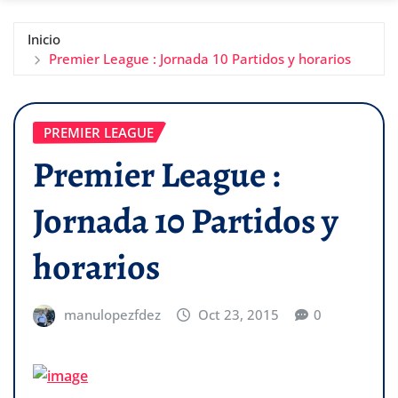
Inicio
Premier League : Jornada 10 Partidos y horarios
PREMIER LEAGUE
Premier League :
Jornada 10 Partidos y
horarios
manulopezfdez
Oct 23, 2015
0