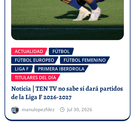
ACTUALIDAD
FÚTBOL
FÚTBOL EUROPEO
FÚTBOL FEMENINO
LIGA F
PRIMERA IBERDROLA
TITULARES DEL DÍA
Noticia | TEN TV no sabe si dará partidos
de la Liga F 2026-2027
manulopezfdez
Jul 30, 2026