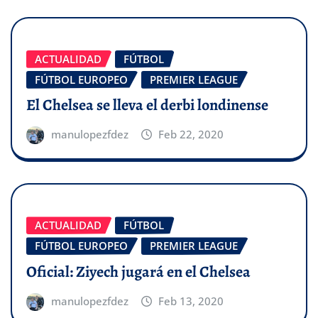
ACTUALIDAD
FÚTBOL
FÚTBOL EUROPEO
PREMIER LEAGUE
El Chelsea se lleva el derbi londinense
manulopezfdez
Feb 22, 2020
ACTUALIDAD
FÚTBOL
FÚTBOL EUROPEO
PREMIER LEAGUE
Oficial: Ziyech jugará en el Chelsea
manulopezfdez
Feb 13, 2020