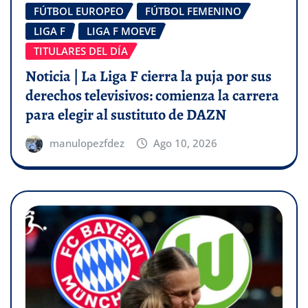
FÚTBOL EUROPEO
FÚTBOL FEMENINO
LIGA F
LIGA F MOEVE
TITULARES DEL DÍA
Noticia | La Liga F cierra la puja por sus
derechos televisivos: comienza la carrera
para elegir al sustituto de DAZN
manulopezfdez
Ago 10, 2026