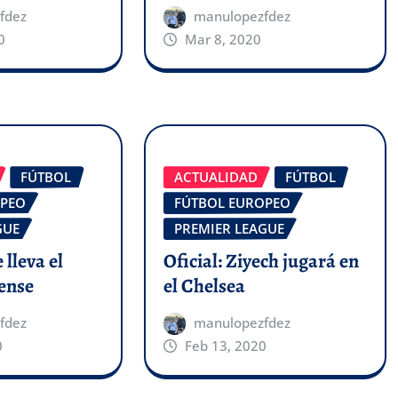
fdez
manulopezfdez
0
Mar 8, 2020
FÚTBOL
ACTUALIDAD
FÚTBOL
OPEO
FÚTBOL EUROPEO
GUE
PREMIER LEAGUE
 lleva el
Oficial: Ziyech jugará en
nense
el Chelsea
fdez
manulopezfdez
0
Feb 13, 2020