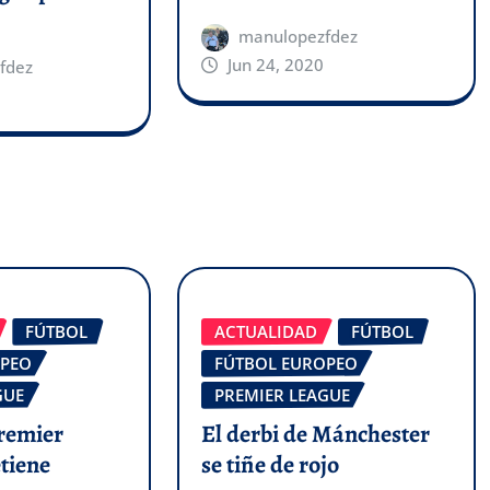
manulopezfdez
Jun 24, 2020
fdez
FÚTBOL
ACTUALIDAD
FÚTBOL
OPEO
FÚTBOL EUROPEO
GUE
PREMIER LEAGUE
Premier
El derbi de Mánchester
tiene
se tiñe de rojo