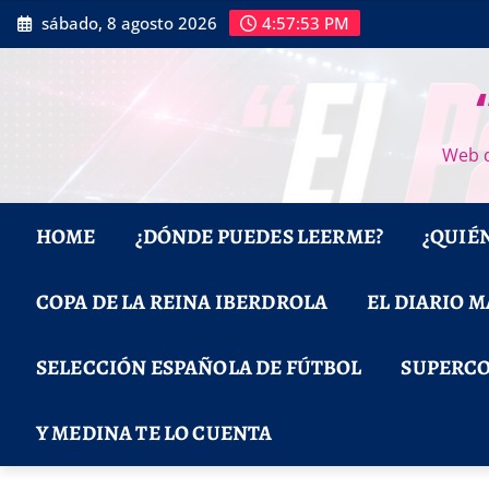
Saltar
sábado, 8 agosto 2026
4:57:54 PM
al
contenido
Web d
HOME
¿DÓNDE PUEDES LEERME?
¿QUIÉ
COPA DE LA REINA IBERDROLA
EL DIARIO 
SELECCIÓN ESPAÑOLA DE FÚTBOL
SUPERCO
Y MEDINA TE LO CUENTA