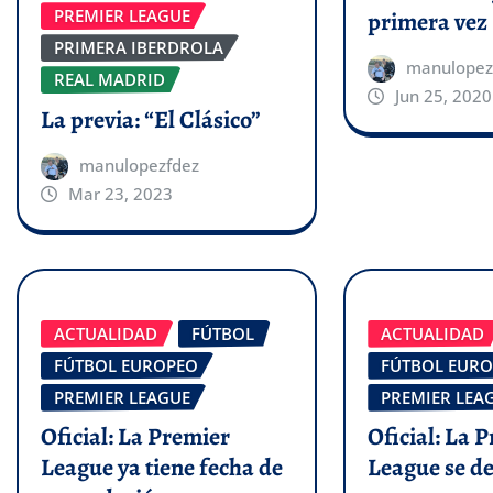
PREMIER LEAGUE
primera vez
PRIMERA IBERDROLA
manulopez
REAL MADRID
Jun 25, 2020
La previa: “El Clásico”
manulopezfdez
Mar 23, 2023
ACTUALIDAD
FÚTBOL
ACTUALIDAD
FÚTBOL EUROPEO
FÚTBOL EUR
PREMIER LEAGUE
PREMIER LEA
Oficial: La Premier
Oficial: La 
League ya tiene fecha de
League se de