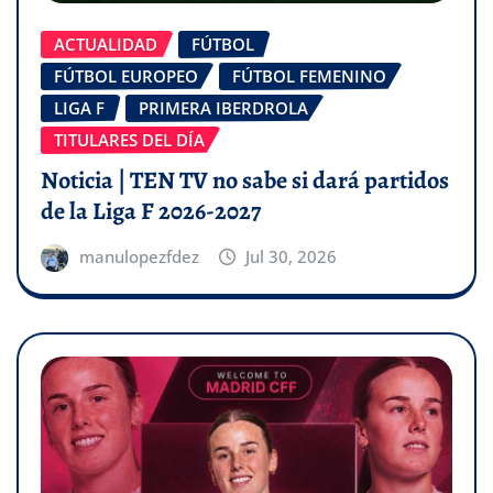
ACTUALIDAD
FÚTBOL
FÚTBOL EUROPEO
FÚTBOL FEMENINO
LIGA F
PRIMERA IBERDROLA
TITULARES DEL DÍA
Noticia | TEN TV no sabe si dará partidos
de la Liga F 2026-2027
manulopezfdez
Jul 30, 2026